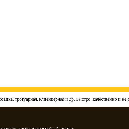
заика, тротуарная, клиенкерная и др. Быстро, качественно и не 
вартир, домов и офисов) в Алматы»